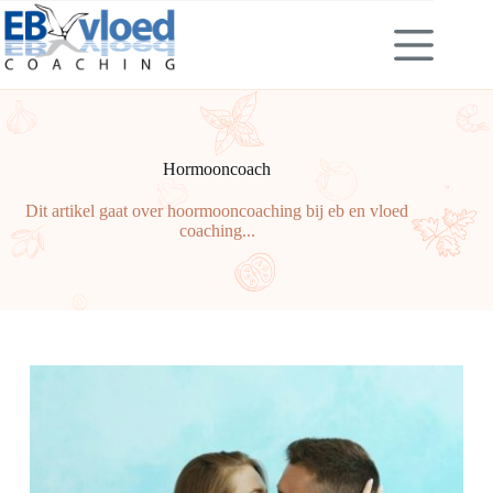
Skip
to
content
Hormooncoach
Dit artikel gaat over hoormooncoaching bij eb en vloed
coaching...